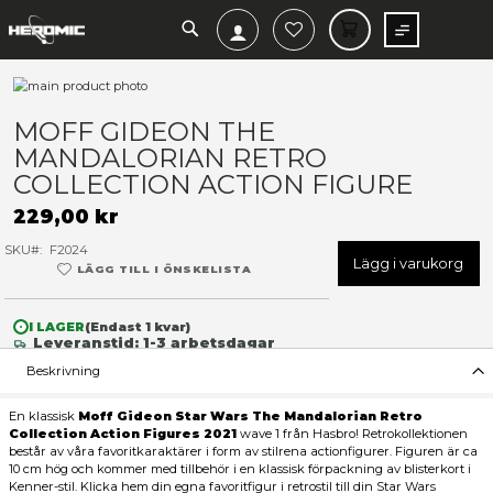
SEARCH
MIN V
Hoppa
till
Hoppa
slutet
till
MOFF GIDEON THE
av
början
MANDALORIAN RETRO
bildgalleriet
av
bildgalleriet
COLLECTION ACTION FIGU
229,00 kr
SKU
F2024
Lägg 
LÄGG TILL I ÖNSKELISTA
I LAGER
(Endast
1
kvar)
Leveranstid: 1-3 arbetsdagar
Beskrivning