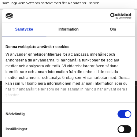
En klassisk
Moff Gideon Star Wars The Mandalorian R
Collection Action Figures 2021
wave 1 från Hasbro! Retro
består av våra favoritkaraktärer i form av stilrena actionfigurer
Moff Gideon The Mandalorian Retro Collection Action 
10 cm hög och kommer med tillbehör i en klassisk förpackning av 
Kenner-stil. Klicka hem din egna favoritfigur i retrostil till din S
samling! Kompletteras perfekt med fler karaktärer i serien.
Moff Gideon i retrostil!
Samtycke
Information
Kommer med tillbehör.
Ca 10 cm hög
Denna webbplats använder cookies
Vi använder enhetsidentifierare för att anpassa innehållet
annonserna till användarna, tillhandahålla funktioner för s
medier och analysera vår trafik. Vi vidarebefordrar även 
identifierare och annan information från din enhet till de s
medier och annons- och analysföretag som vi samarbetar