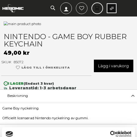
SEARCH
MIN V
Hoppa
till
Hoppa
slutet
till
NINTENDO - GAME BOY RU
av
början
KEYCHAIN
bildgalleriet
av
bildgalleriet
49,00 kr
SKU
85072
Lägg 
LÄGG TILL I ÖNSKELISTA
I LAGER
(Endast
3
kvar)
Leveranstid: 1-3 arbetsdagar
Beskrivning
Game Boy nyckelring.