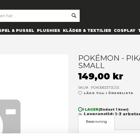
SE
ARCH
ES
PRYLAR
SPEL & PUSSEL
PLUSHIES
KLÄDER 
hirt - small
P
S
1
SK