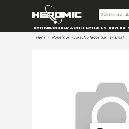
SE
ACTIONFIGURER & COLLECTIBL
hem
pokémon - pikachu facce t-s
Hoppa
till
slutet
av
bildgalleriet