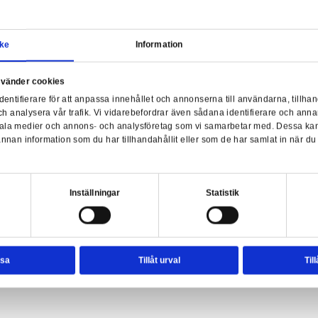
Samtycke
Information
Pok
a webbplats använder cookies
nvänder enhetsidentifierare för att anpassa innehållet och ann
sociala medier och analysera vår trafik. Vi vidarebefordrar äve
enhet till de sociala medier och annons- och analysföretag so
rmationen med annan information som du har tillhandahållit el
ter.
esval