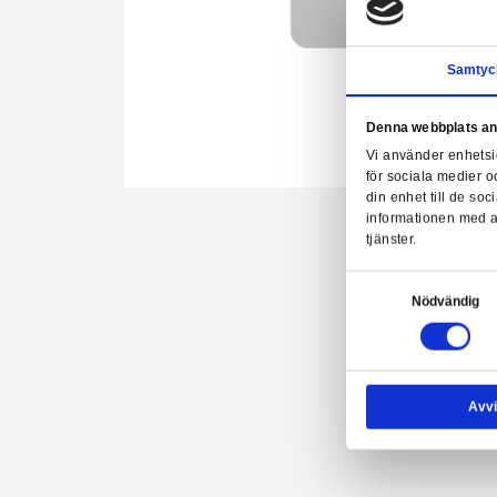
Denn
Vi a
för 
Hoppa
din 
till
info
början
tjäns
av
bildgalleriet
Samtyck