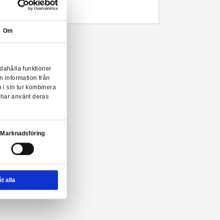
Leveranstid: 1-3 arbetsdagar
Beskrivning
Unisex Pokémon Pikachu t-shirt från Heroes Inc i vuxenstorlek.
Se storlekstabell bland produktbilderna.
Om
émon T-Shirt från Heroes Inc!
onserna till användarna, tillhandahålla funktioner
n sådana identifierare och annan information från
m vi samarbetar med. Dessa kan i sin tur kombinera
ler som de har samlat in när du har använt deras