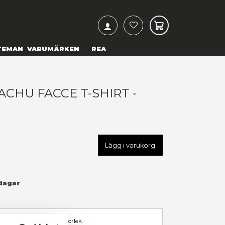
ARCH
& TEXTILIER
COSPLAY
TEMAN
VARUMÄRKEN
OKÉMON - PIKACHU FACCE T-
MALL
49,00 kr
U
POK00633TSCSS
LÄGG TILL I ÖNSKELISTA
I LAGER
(Endast
1
kvar)