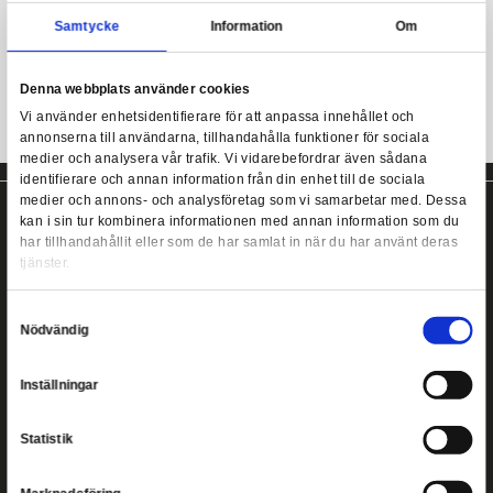
Pokémon T-Shirt i barnstorlek från Heroes Inc.
Se storlekstabell bland produktbilderna.
Pokémon - Pokémon Trainer Kids T-Shirt - 5-6 år (POK006
Samtycke
Information
Pokémon T-Shirt i barnstorlek!
Denna webbplats använder cookies
Vi använder enhetsidentifierare för att anpassa innehållet
annonserna till användarna, tillhandahålla funktioner för s
medier och analysera vår trafik. Vi vidarebefordrar även 
identifierare och annan information från din enhet till de s
medier och annons- och analysföretag som vi samarbetar
kan i sin tur kombinera informationen med annan informat
har tillhandahållit eller som de har samlat in när du har a
tjänster.
Copyright ©
2026