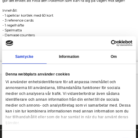
Melmetal V ger sig själv en energikick och slår sedan in i din mo
enorm skada! Ta in backup från starka angripare som Cobalion
Pokémon TCG - Pokémon GO Melmetal V Battle De
få mer energi i spel med Galarian Perrserker och låt Magearna
hela din hand. Användbara tränarkort som Lure Module och Eg
gör det enkelt att hitta den Pokémon som kan få dig på vägen m
Innehåll:
- 1 spelklar kortlek med 60 kort
- 3 reference cards
- 1 regelhäfte
- Spelmatta
- Damage counters
- 1 stort metallmynt
- 1 kortlåda
- 1 strategiblad
- 1 kodkort för att spela denna kortlek online
Samtycke
Information
Mer information
Denna webbplats använder cookies
Vi använder enhetsidentifierare för att anpassa innehållet