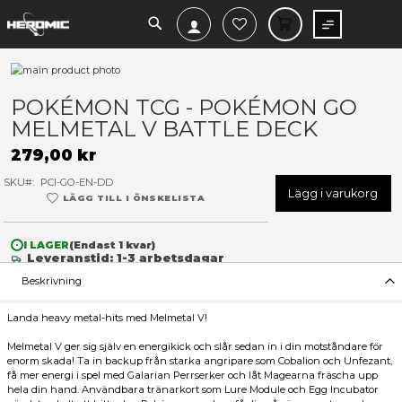
SEARCH
MIN V
Hoppa
till
Hoppa
slutet
till
POKÉMON TCG - POKÉMON
av
början
MELMETAL V BATTLE DECK
bildgalleriet
av
bildgalleriet
279,00 kr
SKU
PCI-GO-EN-DD
Lägg 
LÄGG TILL I ÖNSKELISTA
I LAGER
(Endast
1
kvar)
Leveranstid: 1-3 arbetsdagar
Beskrivning
Landa heavy metal-hits med Melmetal V!