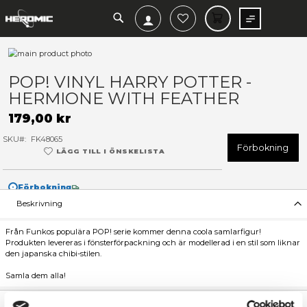
SEARCH
MIN V
Hoppa
till
Hoppa
slutet
till
POP! VINYL HARRY POTTER 
av
början
HERMIONE WITH FEATHER
bildgalleriet
av
bildgalleriet
179,00 kr
SKU
FK48065
F
LÄGG TILL I ÖNSKELISTA
Förbokning
Beskrivning
Från Funkos populära POP! serie kommer denna coola samlarfi
Produkten levereras i fönsterförpackning och är modellerad i en 