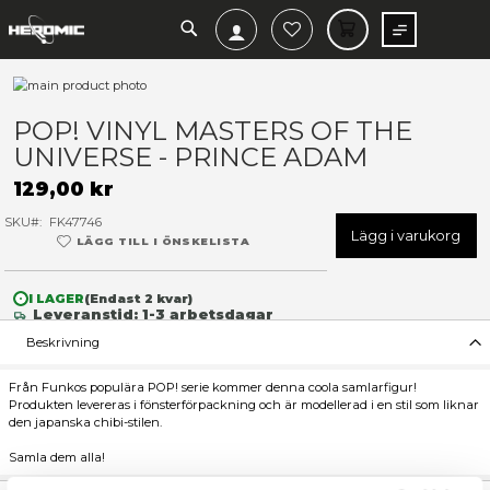
SEARCH
MIN V
Hoppa
till
Hoppa
slutet
till
POP! VINYL MASTERS OF T
av
början
UNIVERSE - PRINCE ADAM
bildgalleriet
av
bildgalleriet
129,00 kr
SKU
FK47746
Lägg 
LÄGG TILL I ÖNSKELISTA
I LAGER
(Endast
2
kvar)
Leveranstid: 1-3 arbetsdagar
Beskrivning
Från Funkos populära POP! serie kommer denna coola samlarfi