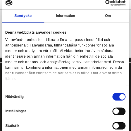
Produkten levereras i fönsterförpackning och är modellerad i en 
den japanska chibi-stilen.
POP! Vinyl Masters of the Universe - Prince Ada
Samla dem alla!
Mer information
Samtycke
Information
Masters of the Universe Funko POP!
Denna webbplats använder cookies
Vi använder enhetsidentifierare för att anpassa innehållet
annonserna till användarna, tillhandahålla funktioner för s
medier och analysera vår trafik. Vi vidarebefordrar även 
identifierare och annan information från din enhet till de s
medier och annons- och analysföretag som vi samarbetar
kan i sin tur kombinera informationen med annan informat
har tillhandahållit eller som de har samlat in när du har a