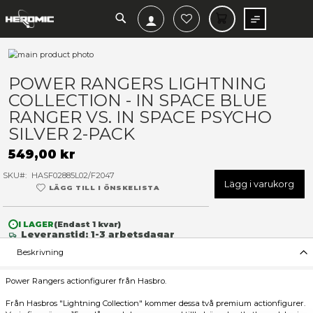
SEARCH
MIN V
Hoppa
till
Hoppa
slutet
till
POWER RANGERS LIGHTNI
av
början
COLLECTION - IN SPACE BL
bildgalleriet
av
bildgalleriet
RANGER VS. IN SPACE PSY
SILVER 2-PACK
549,00 kr
SKU
HASF02885L02/F2047
Lägg 
LÄGG TILL I ÖNSKELISTA
I LAGER
(Endast
1
kvar)
Leveranstid: 1-3 arbetsdagar