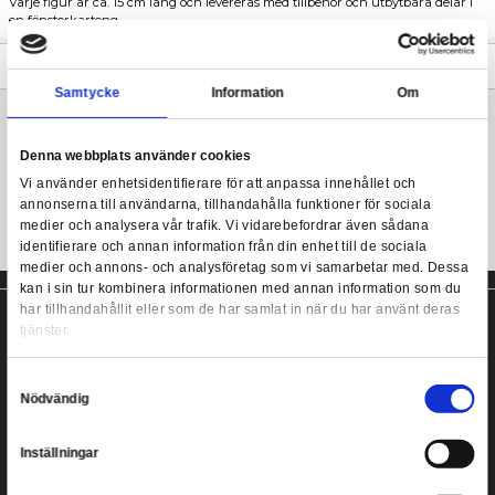
Beskrivning
Power Rangers Lightning Collection - In Space Blue Ranger v
Power Rangers actionfigurer från Hasbro.
Psycho Silver 2-Pack
Från Hasbros "Lightning Collection" kommer dessa två premium 
Varje figur är ca. 15 cm lång och levereras med tillbehör och utb
en fönsterkartong.
Mer information
Samtycke
Information
Power Rangers actionfigurer från Hasbro!
Denna webbplats använder cookies
Vi använder enhetsidentifierare för att anpassa innehållet
annonserna till användarna, tillhandahålla funktioner för s
medier och analysera vår trafik. Vi vidarebefordrar även 
identifierare och annan information från din enhet till de s
medier och annons- och analysföretag som vi samarbetar
kan i sin tur kombinera informationen med annan informat