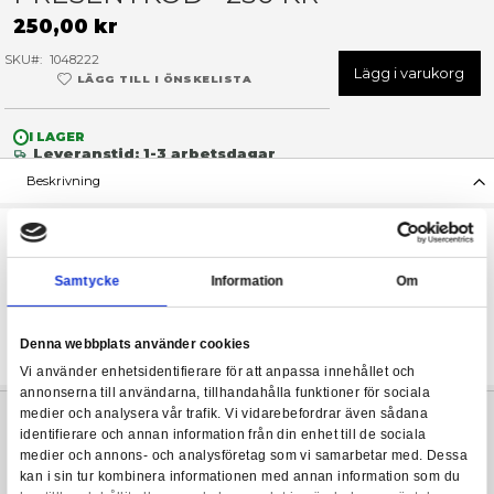
Hoppa
till
PRESENTKOD - 250 KR
början
av
250,00 kr
bildgalleriet
SKU
1048222
Lägg 
LÄGG TILL I ÖNSKELISTA
I LAGER
Leveranstid: 1-3 arbetsdagar
Beskrivning
Köp ett digital presentkort att ge bort i present.
Gör en beställning som vanligt av den här produkten så återk
kod via mail. Koden är giltig i två år från inköpsdatumet. Vill du
Samtycke
Information