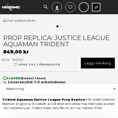
SEARCH
MIN V
Hoppa
till
slutet
Hoppa
av
till
PROP REPLICA: JUSTICE LE
bildgalleriet
början
AQUAMAN TRIDENT
av
bildgalleriet
849,00 kr
SKU
NN3254
Lägg 
LÄGG TILL I ÖNSKELISTA
I LAGER
(Endast
1
kvar)
Leveranstid: 1-3 arbetsdagar
Beskrivning