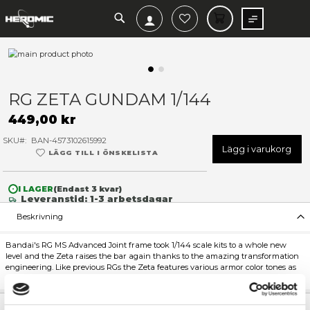
SEARCH
MIN V
Hoppa
till
slutet
Hoppa
av
till
RG ZETA GUNDAM 1/144
bildgalleriet
början
av
449,00 kr
bildgalleriet
SKU
BAN-4573102615992
Lägg 
LÄGG TILL I ÖNSKELISTA
I LAGER
(Endast
3
kvar)
Leveranstid: 1-3 arbetsdagar
Beskrivning
Bandai's RG MS Advanced Joint frame took 1/144 scale kits to a