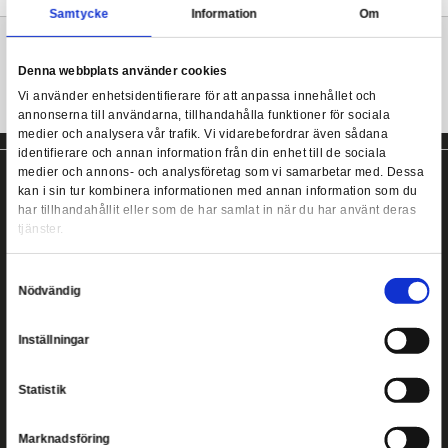
level and the Zeta raises the bar again thanks to the amazing 
engineering. Like previous RGs the Zeta features various armor c
well as an abundance of marking stickers but this guy can tran
RG Zeta Gundam 1/144
Mer information
Samtycke
Information
Denna webbplats använder cookies
Vi använder enhetsidentifierare för att anpassa innehållet
annonserna till användarna, tillhandahålla funktioner för s
medier och analysera vår trafik. Vi vidarebefordrar även 
identifierare och annan information från din enhet till de s
medier och annons- och analysföretag som vi samarbetar
kan i sin tur kombinera informationen med annan informat
har tillhandahållit eller som de har samlat in när du har a
tjänster.
Copyright ©
2026
Heromic Actionfigurer