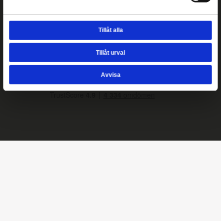
Samtyckesval
Kontakt
Nödvändig
Heromic, CO Hobbyisterna
Inställningar
Instrumentvägen 2, Stockholm
+46-868459094
Telefontid vardagar 09:00-15:00
Statistik
info@heromic.se
Organisationsnummer: 556940-4204
Marknadsföring
Information
Om oss
Integritetspolicy
Tillåt alla
Frakt
Mitt konto
Mina ordrar
Tillåt urval
Kontakta oss
Köpvillkor
Avvisa
Ångra köp