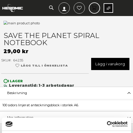
SEARCH
MIN V
Hoppa
till
Hoppa
slutet
till
SAVE THE PLANET SPIRAL
av
början
NOTEBOOK
bildgalleriet
av
bildgalleriet
29,00 kr
SKU
64235
Lägg 
LÄGG TILL I ÖNSKELISTA
I LAGER
Leveranstid: 1-3 arbetsdagar
Beskrivning
100 sidors linjerat anteckningsblock i storlek A6.