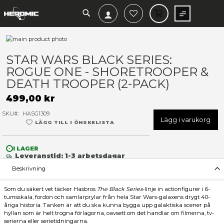
SEARCH
MIN V
Hoppa
till
Hoppa
slutet
till
STAR WARS BLACK SERIES:
av
början
ROGUE ONE - SHORETROOP
bildgalleriet
av
bildgalleriet
DEATH TROOPER (2-PACK)
499,00 kr
SKU
HASG1309
Lägg 
LÄGG TILL I ÖNSKELISTA
I LAGER
Leveranstid: 1-3 arbetsdagar
Beskrivning