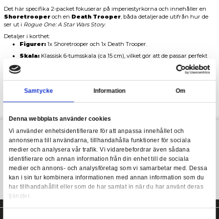
Som du säkert vet täcker Hasbros
The Black Series
-linje in actio
tumsskala, fordon och samlarprylar från hela Star Wars-galaxen
Star Wars Black Series: Rogue One - Shoretrooper & Death 
åriga historia. Tanken är att du ska kunna bygga upp galaktis
pack)
hyllan som är helt trogna förlagorna, oavsett om det handlar om 
serierna eller serietidningarna.
Det här specifika 2-packet fokuserar på imperiestyrkorna och i
Shoretrooper
och en
Death Trooper
, båda detaljerade u
ser ut i
Rogue One: A Star Wars Story
.
Detaljer i korthet:
Figurer:
1x Shoretrooper och 1x Death Trooper.
Skala:
Klassisk 6-tumsskala (ca 15 cm), vilket gör att de p
bredvid dina andra figurer i serien.
Design:
Black Series håller som vanligt en hög standard
kommer till rörlighet, skulptering och naturtrogna detaljer
riktigt bra på displayhyllan.
Samtycke
Information
May the Force be with you!
Denna webbplats använder cookies
Vi använder enhetsidentifierare för att anpassa innehållet