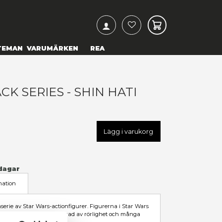
ARCH
& TEXTILIER
COSPLAY
TEMAN
VARUMÄRKEN
TAR WARS BLACK SERIES - SH
79,00 kr
U
HASF7043
LÄGG TILL I ÖNSKELISTA
I LAGER
(Endast
2
kvar)
Leveranstid: 1-3 arbetsdagar