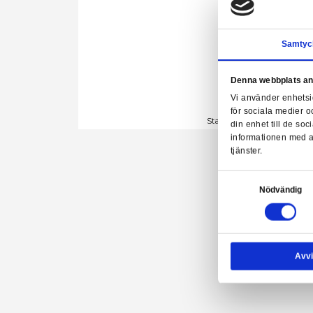
Denn
Vi a
för 
Star Wars B
din 
info
tjäns
Samtyck