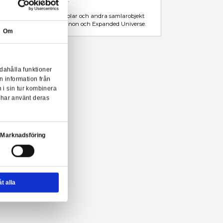
Beskrivning
Mer information
Black Series är Hasbros premiumserie av Star Wars-actionfigurer.
Black Series kännetecknas av många fina detaljer, hög grad av 
påkostade tillbehör. Figurerna är ca 15 cm höga i skala 1:12.
I Star Wars Black Series ingår actionfigurer, fordon, ljussablar o
baserade på Star Wars-karaktärer från både Star Wars canon oc
Om
r Wars Black Series actionfigurer från Hasbro!
onserna till användarna, tillhandahålla funktioner
n sådana identifierare och annan information från
m vi samarbetar med. Dessa kan i sin tur kombinera
ler som de har samlat in när du har använt deras