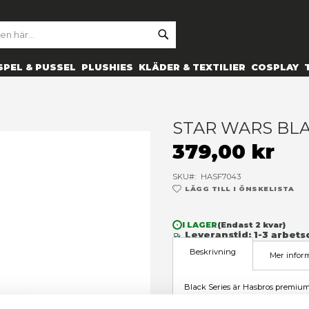
SE
ARCH
ES
PRYLAR
SPEL & PUSSEL
PLUSHIES
KLÄDER 
 hati
S
3
SK