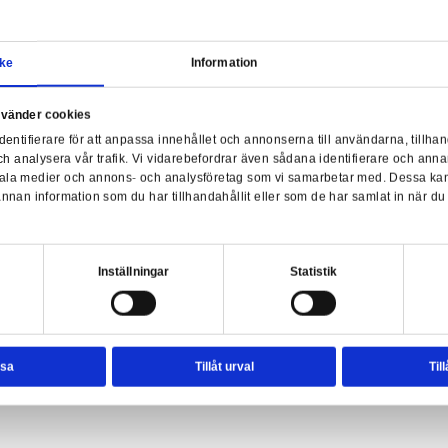
Samtycke
Information
a webbplats använder cookies
Sta
nvänder enhetsidentifierare för att anpassa innehållet och ann
sociala medier och analysera vår trafik. Vi vidarebefordrar äve
lack Series - Shin Hati
enhet till de sociala medier och annons- och analysföretag so
rmationen med annan information som du har tillhandahållit el
ter.
esval