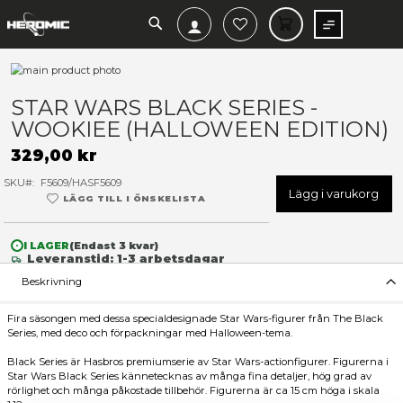
SEARCH
MIN V
Hoppa
till
Hoppa
slutet
till
STAR WARS BLACK SERIES -
av
början
WOOKIEE (HALLOWEEN EDI
bildgalleriet
av
bildgalleriet
329,00 kr
SKU
F5609/HASF5609
Lägg 
LÄGG TILL I ÖNSKELISTA
I LAGER
(Endast
3
kvar)
Leveranstid: 1-3 arbetsdagar
Beskrivning
Fira säsongen med dessa specialdesignade Star Wars-figurer fr