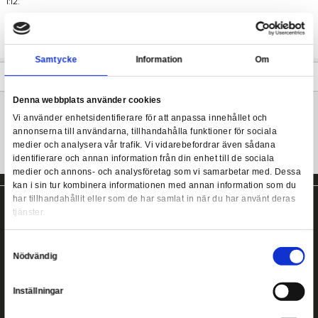
Series, med deco och förpackningar med Halloween-tema.
Black Series är Hasbros premiumserie av Star Wars-actionfigure
Star Wars Black Series - Wookiee (Halloween Editio
Star Wars Black Series kännetecknas av många fina detaljer, h
rörlighet och många påkostade tillbehör. Figurerna är ca 15 cm 
1:12.
I Star Wars Black Series ingår actionfigurer, fordon, ljussablar 
samlarobjekt baserade på Star Wars-karaktärer från både Star
och Expanded Universe.
Samtycke
Information
Mer information
Denna webbplats använder cookies
Vi använder enhetsidentifierare för att anpassa innehållet
annonserna till användarna, tillhandahålla funktioner för s
medier och analysera vår trafik. Vi vidarebefordrar även 
identifierare och annan information från din enhet till de s
medier och annons- och analysföretag som vi samarbetar
kan i sin tur kombinera informationen med annan informat