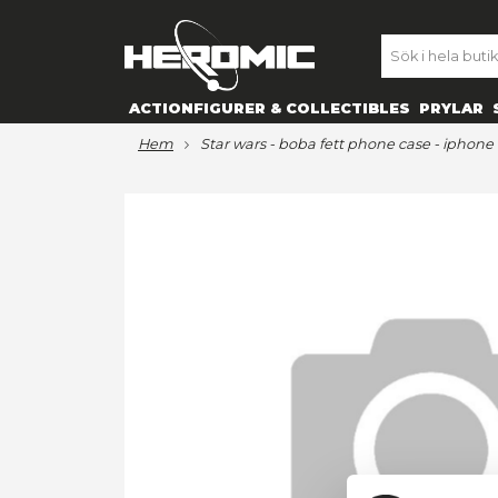
SE
ACTIONFIGURER & COLLECTIBL
hem
star wars - boba fett phone
Hoppa
till
slutet
av
bildgalleriet