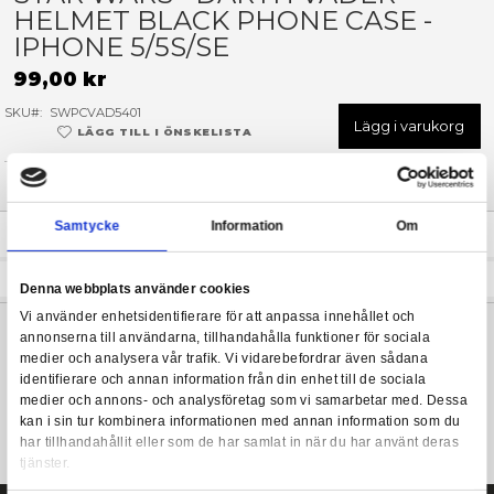
Hoppa
till
STAR WARS - DARTH VADE
början
HELMET BLACK PHONE CAS
av
bildgalleriet
IPHONE 5/5S/SE
99,00 kr
SKU
SWPCVAD5401
Lägg 
LÄGG TILL I ÖNSKELISTA
I LAGER
(Endast
2
kvar)
Leveranstid: 1-3 arbetsdagar
Samtycke
Information
Beskrivning
Darth Vader mobilskal i mjuk stötdämpande plast.
Denna webbplats använder cookies