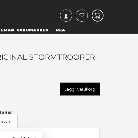
ARCH
& TEXTILIER
COSPLAY
TEMAN
VARUMÄRKEN
TAR WARS - ORIGINAL STO
OOKENDS
99,00 kr
U
NEMN-B5295S0
LÄGG TILL I ÖNSKELISTA
I LAGER
(Endast
1
kvar)