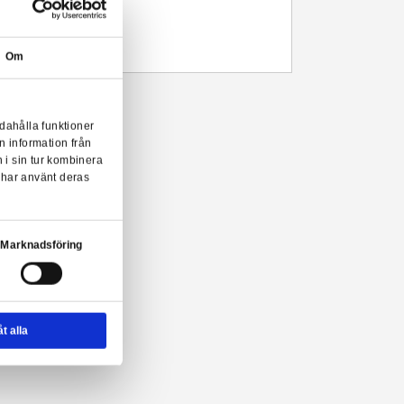
Leveranstid: 1-3 arbetsdagar
Beskrivning
Mer information
Stormtrooper bokstöd från Nemesis Now.
- Officiellt licensierade handmålade bokstöd
- Material: Resin
- Storlek: ca. 26 cm
Om
r Wars Stormtrooper bokstöd!
onserna till användarna, tillhandahålla funktioner
n sådana identifierare och annan information från
m vi samarbetar med. Dessa kan i sin tur kombinera
ler som de har samlat in när du har använt deras