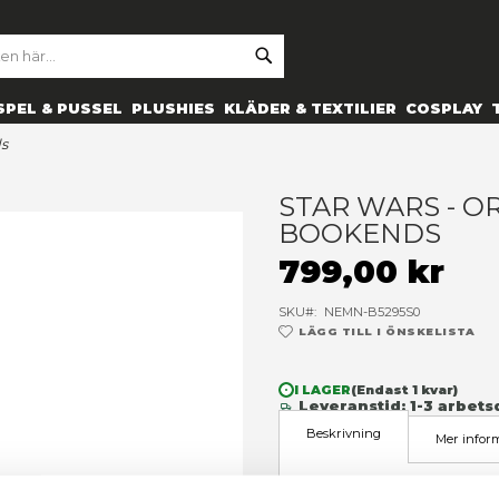
SE
ARCH
ES
PRYLAR
SPEL & PUSSEL
PLUSHIES
KLÄDER 
trooper bookends
S
B
7
SK