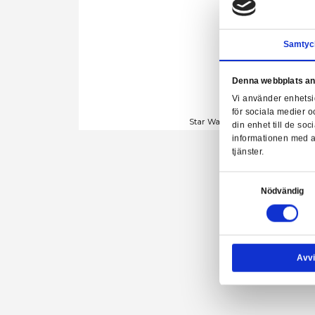
Denn
Vi a
för 
Star Wars - Ori
din 
info
tjäns
Samtyck