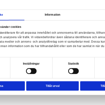
Samtycke
Information
a webbplats använder cookies
Sta
nvänder enhetsidentifierare för att anpassa innehållet och ann
sociala medier och analysera vår trafik. Vi vidarebefordrar äve
ginal Stormtrooper Bookends
enhet till de sociala medier och annons- och analysföretag so
rmationen med annan information som du har tillhandahållit el
ter.
esval