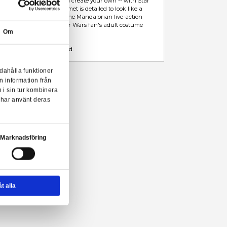
Leveranstid: 1-3 arbetsdagar
I LAGER
Beskrivning
Mer information
Reimagine iconic scenes from in the Star Wars saga -- and create 
Wars helmet and Lightsaber adult roleplay items! This helmet is det
piece of Moff Gideon's Beskar armor from the Star Wars: The Mand
series on Disney+, and is an impressive addition to any Star Wars 
Om
collection.
X2 1.5v AAA ALKALINE BATTERIES REQUIRED. Not included.
onserna till användarna, tillhandahålla funktioner
n sådana identifierare och annan information från
r Wars hjälm från Hasbro!
m vi samarbetar med. Dessa kan i sin tur kombinera
ler som de har samlat in när du har använt deras