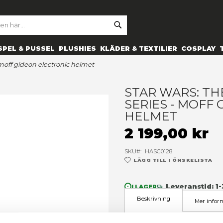
SE
ARCH
ES
PRYLAR
SPEL & PUSSEL
PLUSHIES
KLÄDER 
 black series - moff gideon electronic helmet
S
S
H
2
SK