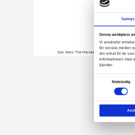
Denn
Vi a
för 
Star Wars: The Mandalorian Bla
din 
info
tjäns
Samtyck