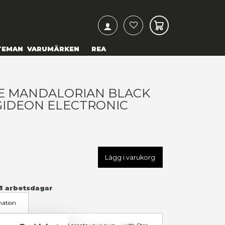
ARCH
& TEXTILIER
COSPLAY
TEMAN
VARUMÄRKEN
TAR WARS: THE MANDALORI
ERIES - MOFF GIDEON ELEC
ELMET
 199,00 kr
U
HASG0128
LÄGG TILL I ÖNSKELISTA