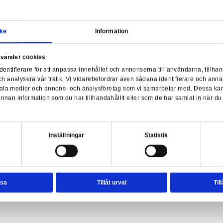
Samtycke
Information
a webbplats använder cookies
nvänder enhetsidentifierare för att anpassa innehållet och ann
sociala medier och analysera vår trafik. Vi vidarebefordrar äve
ck Series - Moff Gideon Electronic Helmet
Sta
enhet till de sociala medier och annons- och analysföretag so
rmationen med annan information som du har tillhandahållit el
ter.
esval