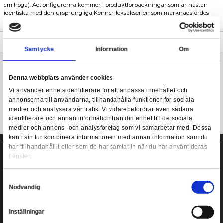
Star Wars: Droids actionfigur från Hasbro.
Fira arvet från Star Wars, den episka action- och äventyrsfylld
Star Wars The Vintage Collection - C-3PO (Star Wars: Droid
från en galax långt, långt borta, med actionfigurer, fordon och le
PACKAGING
3,75 tum från Star Wars The Vintage Collection. Dessa premiumf
Vintage Collection är väldetaljerade, 'superartikulerade' och är i s
cm höga). Actionfigurerna kommer i produktförpackningar som
identiska med den ursprungliga Kenner-leksakserien som mar
från 1978 till 1984.
Mer information
Samtycke
Information
Star Wars: Droids actionfigur från Hasbro!
Denna webbplats använder cookies
Vi använder enhetsidentifierare för att anpassa innehållet
annonserna till användarna, tillhandahålla funktioner för s
medier och analysera vår trafik. Vi vidarebefordrar även 
identifierare och annan information från din enhet till de s
medier och annons- och analysföretag som vi samarbetar