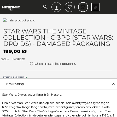
SEARCH
MIN V
Hoppa
till
Hoppa
slutet
till
STAR WARS THE VINTAGE
av
början
COLLECTION - C-3PO (STAR
bildgalleriet
av
bildgalleriet
DROIDS) - DAMAGED PACK
189,00 kr
SKU
HASF5311
LÄGG TILL I ÖNSKELISTA
EJ I LAGER
Beskrivning