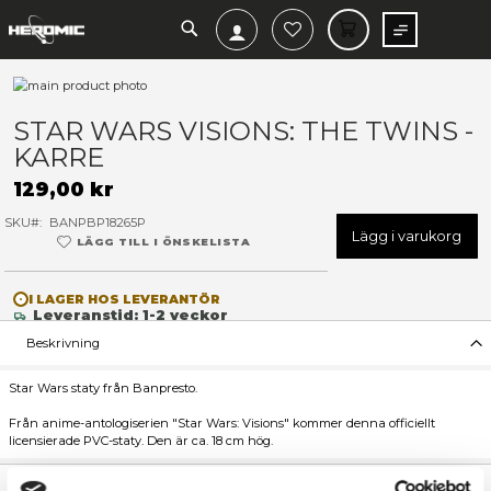
SEARCH
MIN V
Hoppa
till
Hoppa
slutet
till
STAR WARS VISIONS: THE T
av
början
KARRE
bildgalleriet
av
bildgalleriet
129,00 kr
SKU
BANPBP18265P
Lägg 
LÄGG TILL I ÖNSKELISTA
I LAGER HOS LEVERANTÖR
Leveranstid: 1-2 veckor
Beskrivning
Star Wars staty från Banpresto.