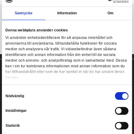
Från anime-antologiserien "Star Wars: Visions" kommer denna off
licensierade PVC-staty. Den är ca. 18 cm hög.
Star Wars Visions: The Twins - Karre
Mer information
Samtycke
Information
Star Wars staty från Banpresto!
Denna webbplats använder cookies
Vi använder enhetsidentifierare för att anpassa innehållet
annonserna till användarna, tillhandahålla funktioner för s
medier och analysera vår trafik. Vi vidarebefordrar även 
identifierare och annan information från din enhet till de s
medier och annons- och analysföretag som vi samarbetar
kan i sin tur kombinera informationen med annan informat
har tillhandahållit eller som de har samlat in när du har a
tjänster.