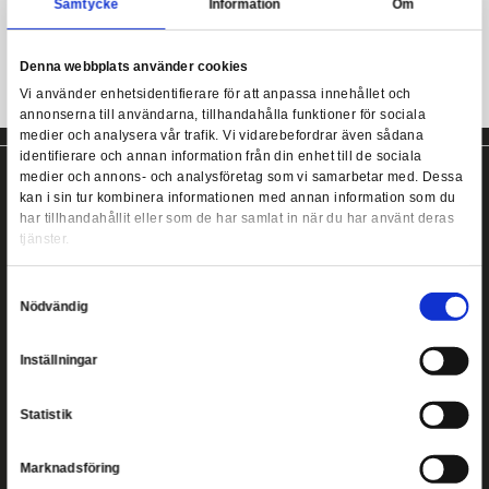
Mer information
Studio Ghibli - Chihiro Spirited Away Mug
Mugg med motiv från Spirited Away!
Samtycke
Information
Denna webbplats använder cookies
Vi använder enhetsidentifierare för att anpassa innehållet
annonserna till användarna, tillhandahålla funktioner för s
medier och analysera vår trafik. Vi vidarebefordrar även 
identifierare och annan information från din enhet till de s
medier och annons- och analysföretag som vi samarbetar
kan i sin tur kombinera informationen med annan informat
har tillhandahållit eller som de har samlat in när du har a
tjänster.
Copyright ©
2026
Heromic Actionfigurer
Samtyckesval