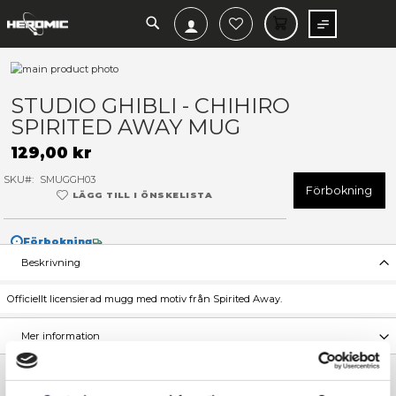
SEARCH
MIN V
Hoppa
till
Hoppa
slutet
till
STUDIO GHIBLI - CHIHIRO
av
början
SPIRITED AWAY MUG
bildgalleriet
av
bildgalleriet
129,00 kr
SKU
SMUGGH03
F
LÄGG TILL I ÖNSKELISTA
Förbokning
Beskrivning
Officiellt licensierad mugg med motiv från Spirited Away.