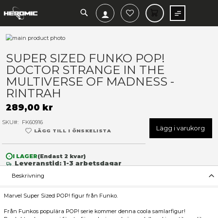
SEARCH
MIN V
Hoppa
till
Hoppa
slutet
till
SUPER SIZED FUNKO POP!
av
början
DOCTOR STRANGE IN THE
bildgalleriet
av
bildgalleriet
MULTIVERSE OF MADNESS -
RINTRAH
289,00 kr
SKU
FK60916
Lägg 
LÄGG TILL I ÖNSKELISTA
I LAGER
(Endast
2
kvar)
Leveranstid: 1-3 arbetsdagar