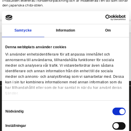
Beskrivning
Super Sized Funko POP! Doctor Strange in the Multiverse o
Marvel Super Sized POP! figur från Funko.
Rintrah
Från Funkos populära POP! serie kommer denna coola samlarfi
Produkten levereras i fönsterförpackning och är modellerad i en 
den japanska chibi-stilen.
Samla dem alla!
Mer information
Samtycke
Information
Denna webbplats använder cookies
Marvel Super Sized Funko POP! figur!
Vi använder enhetsidentifierare för att anpassa innehållet
annonserna till användarna, tillhandahålla funktioner för s
medier och analysera vår trafik. Vi vidarebefordrar även 
identifierare och annan information från din enhet till de s
medier och annons- och analysföretag som vi samarbetar