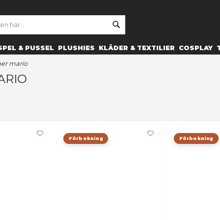
SE
ARCH
ES
PRYLAR
SPEL & PUSSEL
PLUSHIES
KLÄDER 
v-spel)
super mario
UPER MARIO
TIKLAR
Förbokning