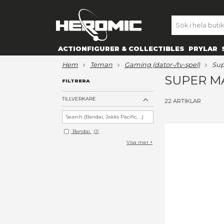
SE
ACTIONFIGURER & COLLECTIBL
hem
teman
gaming (dator-/t
S
FILTRERA
TILLVERKARE
22
AR
Bandai
3
Visa mer