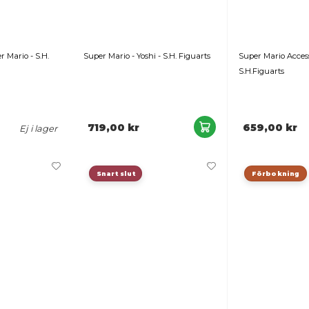
per Mario - Super Mario - S.H.
Super Mario - Yoshi - S.H. F
guarts
479,00 kr
719,00 kr
Ej i lager
Snart slut