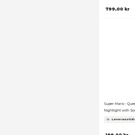
Denn
Vi a
för 
din 
info
tjäns
Samtyck