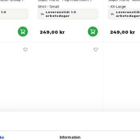
Snart slut
per Mario - Character Group T-
Super Mario - 1-Up Mushr
irt - XX-Large
Shirt - Small
Leveranstid: 1-3
Leveranstid: 1-3
arbetsdagar
arbetsdagar