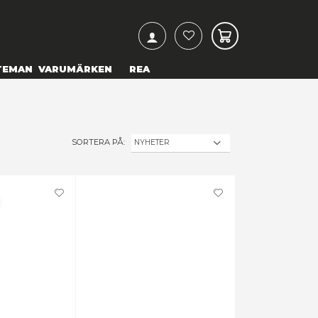
ARCH
& TEXTILIER
COSPLAY
TEMAN
VARUMÄRKEN
SORTERA PÅ:
Förbokning