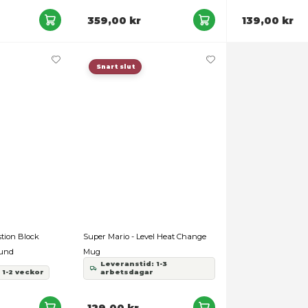
Leveranstid: 1-3
Leveranstid: 1-3
arbetsdagar
arbetsdagar
a webbplats använder cookies
nvänder enhetsidentifierare för att anpassa innehållet och ann
39,00 kr
189,00 kr
sociala medier och analysera vår trafik. Vi vidarebefordrar äve
enhet till de sociala medier och annons- och analysföretag so
rmationen med annan information som du har tillhandahållit el
ter.
esval
Nödvändig
Inställningar
Avvisa
Tillåt urval