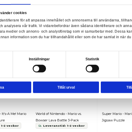
269,00 kr
249,00 kr
per Mario - Mario & Luigi Paper
Super Mario - Mario Plush 
ps 8-Pack
Samtycke
Information