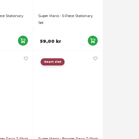
- 30 cm
Super Mario - 2-Piece Stationary
Super Mari
Set
Set
49,00 kr
59,00