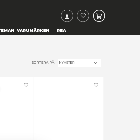
ARCH
& TEXTILIER
COSPLAY
TEMAN
VARUMÄRKEN
SORTERA PÅ:
Förbokning