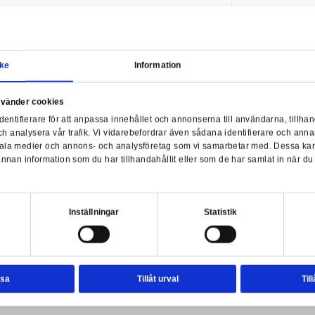
nko POP! Marvel: We Are Groot -
Funko POP! Marvel: We Are
Samtycke
Information
oot as Iron Man
Groot as Captain America
Leveranstid: 1-3
arbetsdagar
Leveranstid: 1-2 ve
a webbplats använder cookies
nvänder enhetsidentifierare för att anpassa innehållet och ann
189,00 kr
189,00 kr
sociala medier och analysera vår trafik. Vi vidarebefordrar äve
enhet till de sociala medier och annons- och analysföretag so
rmationen med annan information som du har tillhandahållit el
ter.