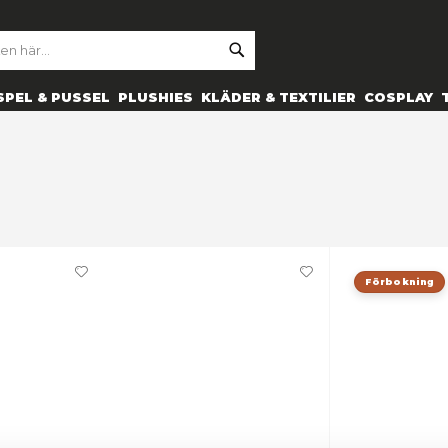
SE
ARCH
ES
PRYLAR
SPEL & PUSSEL
PLUSHIES
KLÄDER 
ROOT
IKLAR
Snart slut