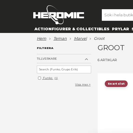
SE
ACTIONFIGURER & COLLECTIBL
hem
teman
marvel
groot
G
FILTRERA
TILLVERKARE
6
ART
Funko
4
Visa mer