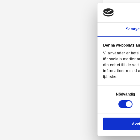
Fu
Gr
Denn
Vi a
för 
din 
info
tjäns