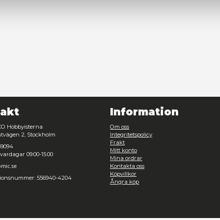
esval
Nödvändig
Inställningar
Avvisa
Tillåt urval