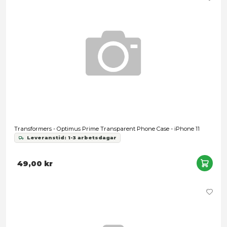
annonserna till användarna, tillhandahålla funktioner för s
medier och analysera vår trafik. Vi vidarebefordrar även 
identifierare och annan information från din enhet till de s
medier och annons- och analysföretag som vi samarbetar
Transformers - G1 Optimus Prime AMK Pro Series Plastic Mod
kan i sin tur kombinera informationen med annan informat
har tillhandahållit eller som de har samlat in när du har a
tjänster.
1 179,00 kr
Samtyckesval
Nödvändig
Inställningar
Statistik
Marknadsföring