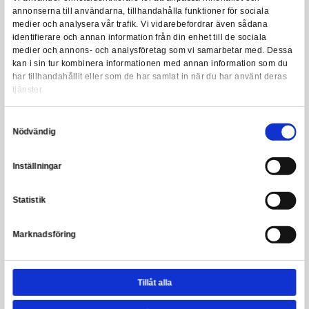
Transformers: Combot - Optimus Prime Diecast
3 899,00 kr