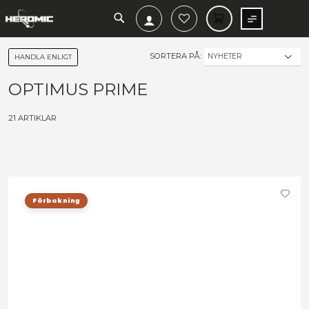
SEARCH
MIN V
SORTERA PÅ:
HANDLA ENLIGT
OPTIMUS PRIME
21
ARTIKLAR
Förbokning