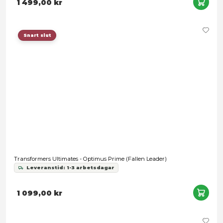
Transformers: Rise of the Beasts - Optimus Prime AMK Series
Model Kit
449,00 kr
Förbokning
Samtycke
Information
Denna webbplats använder cookies
Vi använder enhetsidentifierare för att anpassa innehållet