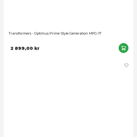
Förbokning
Transformers: Rise of the Beasts - Optimus Prime (Oversea V
Model Kit - AMK Pro Series
1 399,00 kr