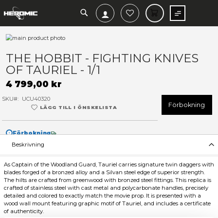
SEARCH
MIN V
Hoppa
till
Hoppa
slutet
till
THE HOBBIT - FIGHTING KN
av
början
OF TAURIEL - 1/1
bildgalleriet
av
bildgalleriet
4 799,00 kr
SKU
UCU40320
F
LÄGG TILL I ÖNSKELISTA
Förbokning
Beskrivning
As Captain of the Woodland Guard, Tauriel carries signature tw
blades forged of a bronzed alloy and a Silvan steel edge of superi