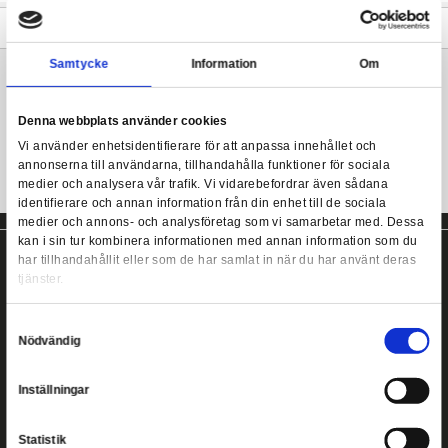
The hilts are crafted from greenwood with bronzed steel fittings. 
crafted of stainless steel with cast metal and polycarbonate hand
detailed and colored to exactly match the movie prop. It is prese
The Hobbit - Fighting Knives of Tauriel - 1/1
wood wall mount featuring graphic motif of Tauriel, and includes
of authenticity.
Mer information
Samtycke
Information
The Hobbit Replica från United Cutlery
Denna webbplats använder cookies
Vi använder enhetsidentifierare för att anpassa innehållet
annonserna till användarna, tillhandahålla funktioner för s
medier och analysera vår trafik. Vi vidarebefordrar även 
identifierare och annan information från din enhet till de s
medier och annons- och analysföretag som vi samarbetar
kan i sin tur kombinera informationen med annan informat
har tillhandahållit eller som de har samlat in när du har a