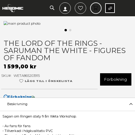
SEARCH
MIN V
Hoppa
till
slutet
Hoppa
av
till
THE LORD OF THE RINGS -
bildgalleriet
början
SARUMAN THE WHITE - FIG
av
bildgalleriet
OF FANDOM
1 599,00 kr
SKU
WETA865203915
F
LÄGG TILL I ÖNSKELISTA
Förbokning
Beskrivning