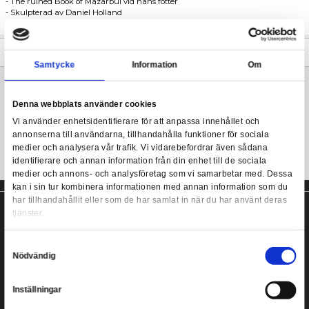
Sagan om Ringen staty från Weta Workshop.
The Lord of the Rings - Saruman the White - Figures o
- Av fans för fans
- Tillverkad i högkvalitativ PVC
- The ruined Book of Mazarbul vid hans fötter
- Skulpterad av Daniel Holland
- Storlek 22,8 x 25,7 x 17,6 cm
Mer information
Samtycke
Information
Saruman the White staty från Weta Workshop!
Denna webbplats använder cookies
Vi använder enhetsidentifierare för att anpassa innehållet
annonserna till användarna, tillhandahålla funktioner för s
medier och analysera vår trafik. Vi vidarebefordrar även 
identifierare och annan information från din enhet till de s
medier och annons- och analysföretag som vi samarbetar