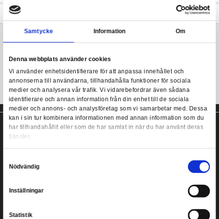
uppdaterade med dekor baserad på den animerade filmen från 
Transformers: Filmen. Figurerna har vintage-design, tillbehör oc
förpackningskonst och tekniska specifikationer inspirerade av fi
The Transformers: The Movie Retro - Kickback
Klipp ut och spara de tekniska specifikationerna och se sedan 
figuren står sig mot andra heroiska Autobots och onda Deceptic
Mer information
Samtycke
Information
Transformers actionfigur från Hasbro!
Denna webbplats använder cookies
Vi använder enhetsidentifierare för att anpassa innehållet
annonserna till användarna, tillhandahålla funktioner för s
medier och analysera vår trafik. Vi vidarebefordrar även 
identifierare och annan information från din enhet till de s
medier och annons- och analysföretag som vi samarbetar
kan i sin tur kombinera informationen med annan informat
har tillhandahållit eller som de har samlat in när du har a