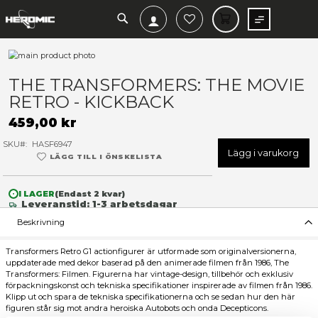
SEARCH
MIN V
Hoppa
till
Hoppa
slutet
till
THE TRANSFORMERS: THE 
av
början
RETRO - KICKBACK
bildgalleriet
av
bildgalleriet
459,00 kr
SKU
HASF6947
Lägg 
LÄGG TILL I ÖNSKELISTA
I LAGER
(Endast
2
kvar)
Leveranstid: 1-3 arbetsdagar
Beskrivning
Transformers Retro G1 actionfigurer är utformade som originalv