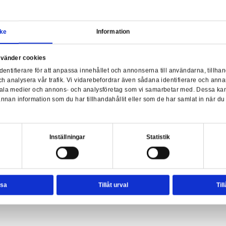
Samtycke
Information
a webbplats använder cookies
The
nvänder enhetsidentifierare för att anpassa innehållet och ann
sociala medier och analysera vår trafik. Vi vidarebefordrar äve
iny Jigsaw Puzzle (1000 pieces)
enhet till de sociala medier och annons- och analysföretag so
rmationen med annan information som du har tillhandahållit el
ter.
esval