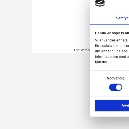
Denn
Vi a
för 
The Witcher - Dest
din 
info
tjäns
Samtyck