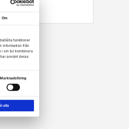
Leveranstid: 1-3 arbetsdagar
Beskrivning
Mer information
The Witcher pussel från Clementoni.
- Officiellt licensierat
- 1000 bitar
- Mått: 50 x 69 cm
Om
 Witcher pussel från Clementoni!
onserna till användarna, tillhandahålla funktioner
n sådana identifierare och annan information från
m vi samarbetar med. Dessa kan i sin tur kombinera
ler som de har samlat in när du har använt deras