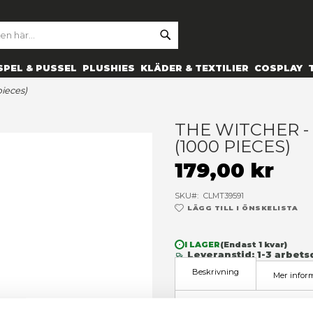
SE
ARCH
ES
PRYLAR
SPEL & PUSSEL
PLUSHIES
KLÄDER 
w puzzle (1000 pieces)
T
(
1
SK