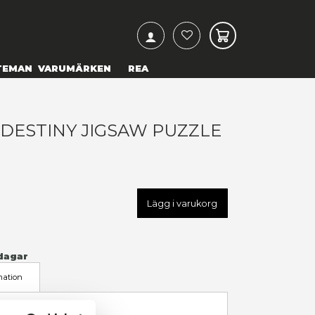
ARCH
& TEXTILIER
COSPLAY
TEMAN
VARUMÄRKEN
HE WITCHER - DESTINY JIG
1000 PIECES)
79,00 kr
U
CLMT39591
LÄGG TILL I ÖNSKELISTA
I LAGER
(Endast
1
kvar)