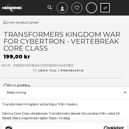
SEARCH
MIN V
Hoppa
till
Hoppa
slutet
till
TRANSFORMERS KINGDOM
av
början
FOR CYBERTRON - VERTEB
bildgalleriet
av
bildgalleriet
CORE CLASS
199,00 kr
SKU
F0663/HSF0363A/HSF0363B/HASF0363
LÄGG TILL I ÖNSKELISTA
EJ I LAGER
Beskrivning