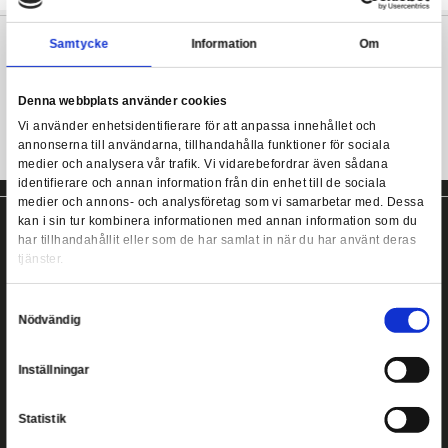
Transformers Kingdom actionfigur från Hasbro.
Denna Core Class Vertebreak Transformers leksak förvandlas från
Beast Wars-inspirerad raptor fossil i 14 steg.
Transformers Kingdom War for Cybertron - Vertebreak Co
Innehåller: Figur och instruktioner.
Samtycke
Information
Transformers actionfigur från Hasbro!
Denna webbplats använder cookies
Vi använder enhetsidentifierare för att anpassa innehållet
annonserna till användarna, tillhandahålla funktioner för s
medier och analysera vår trafik. Vi vidarebefordrar även 
identifierare och annan information från din enhet till de s
medier och annons- och analysföretag som vi samarbetar
kan i sin tur kombinera informationen med annan informat
har tillhandahållit eller som de har samlat in när du har a
tjänster.