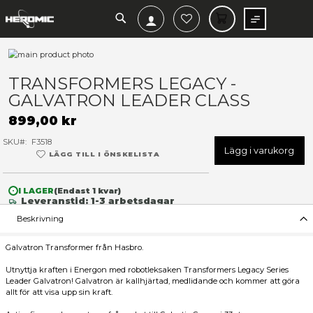
SEARCH
MIN V
Hoppa
till
Hoppa
slutet
till
TRANSFORMERS LEGACY -
av
början
GALVATRON LEADER CLASS
bildgalleriet
av
bildgalleriet
899,00 kr
SKU
F3518
Lägg 
LÄGG TILL I ÖNSKELISTA
I LAGER
(Endast
1
kvar)
Leveranstid: 1-3 arbetsdagar
Beskrivning
Galvatron Transformer från Hasbro.