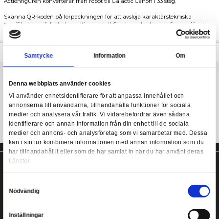
Utnyttja kraften i Energon med robotleksaken Transformers Leg
Leader Galvatron! Galvatron är kallhjärtad, medlidande och ko
Transformers Legacy - Galvatron Leader Class
allt för att visa upp sin kraft.
Actionfiguren konverterar från robot till Galactic Canon i 33 steg
Skanna QR-koden på förpackningen för att avslöja karaktärste
specifikationer från hela multiversumet! Samla andra Legacy-fig
avslöja deras tekniska karaktärsspecifikationer.
Mer information
Samtycke
Information
Denna webbplats använder cookies
Galvatron Transformer från Hasbro!
Vi använder enhetsidentifierare för att anpassa innehållet
annonserna till användarna, tillhandahålla funktioner för s
medier och analysera vår trafik. Vi vidarebefordrar även 
identifierare och annan information från din enhet till de s