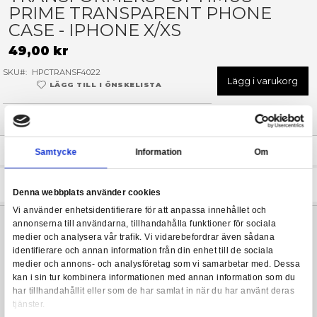
Hoppa
till
TRANSFORMERS - OPTIMUS
början
PRIME TRANSPARENT PHO
av
bildgalleriet
CASE - IPHONE X/XS
49,00 kr
SKU
HPCTRANSF4022
Lägg 
LÄGG TILL I ÖNSKELISTA
I LAGER
(Endast
2
kvar)
Leveranstid: 1-3 arbetsdagar
Beskrivning
Samtycke
Information
Transformers mobilskal i mjuk stötdämpande plast. Bakgrunde