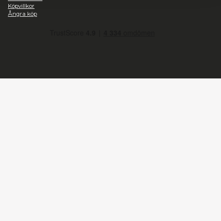
Marknadsföring
Heromic, CO Hobbyisterna
Instrumentvägen 2, Stockholm
+46-868459094
Telefontid vardagar 09:00-15:00
Tillåt alla
info@heromic.se
Organisationsnummer: 556940-4204
Tillåt urval
Information
Avvisa
Om oss
Integritetspolicy
Frakt
Mitt konto
Mina ordrar
Kontakta oss
Köpvillkor
Ångra köp