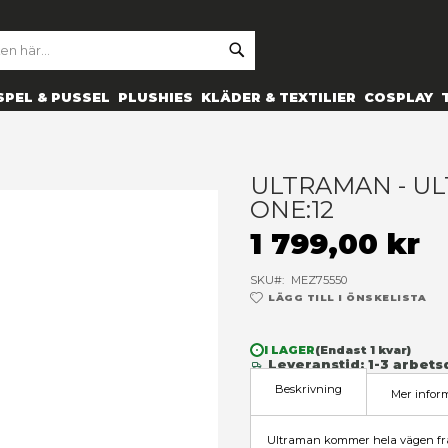
SE
ARCH
ES
PRYLAR
SPEL & PUSSEL
PLUSHIES
KLÄDER 
up) - one:12
U
O
1
SK