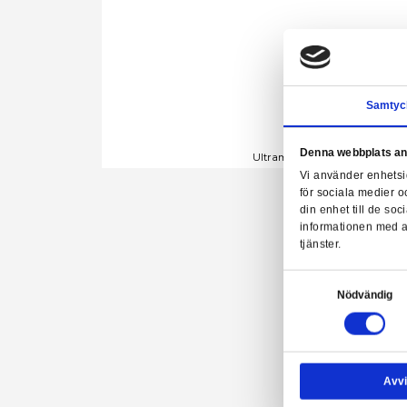
Denn
Ultraman - Ult
Vi a
för 
din 
info
tjäns