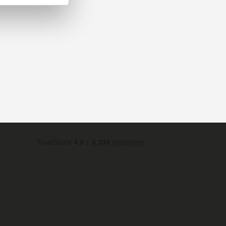
Varje Collective Ultraman-figur i skala 1:12 är förpackad i en saml
med samlare i åtanke.
Statistik
Marknadsföring
raman actionfigur från Mezco Toys!
Tillåt alla