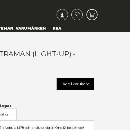
ARCH
& TEXTILIER
COSPLAY
TEMAN
VARUMÄRKEN
LTRAMAN - ULTRAMAN (LIGHT
NE:12
 799,00 kr
U
MEZ75550
LÄGG TILL I ÖNSKELISTA
I LAGER
(Endast
1
kvar)