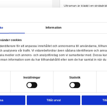
Samtycke
Information
a webbplats använder cookies
raman (Light-Up) - One:12
nvänder enhetsidentifierare för att anpassa innehållet och ann
sociala medier och analysera vår trafik. Vi vidarebefordrar äve
enhet till de sociala medier och annons- och analysföretag so
rmationen med annan information som du har tillhandahållit el
ter.