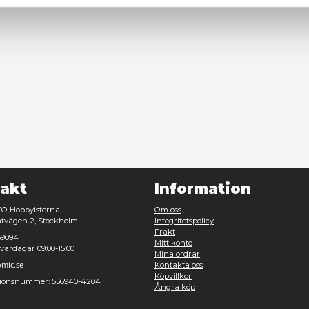
esval
Nödvändig
Inställningar
Ult
Avvisa
Tillåt urval