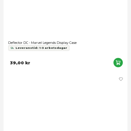
medier och annons- och analysföretag som vi samarbetar
kan i sin tur kombinera informationen med annan informat
har tillhandahållit eller som de har samlat in när du har a
Deflector DC - Display Case Hang Tabs 10-pack
tjänster.
Leveranstid: 1-3 arbetsdagar
Samtyckesval
29,00 kr
Nödvändig
Inställningar
Statistik
Marknadsföring
Tillåt alla