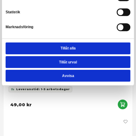
Gremlins - Accessory Pack
Leveranstid: 1-3 arbetsdagar
539,00 kr