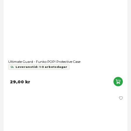
Display Steps - DETOLF 2 levels (Black)
Leveranstid: 1-3 arbetsdagar
299,00 kr
Samtycke
Information
Denna webbplats använder cookies
Vi använder enhetsidentifierare för att anpassa innehållet
annonserna till användarna, tillhandahålla funktioner för s
medier och analysera vår trafik. Vi vidarebefordrar även 
identifierare och annan information från din enhet till de s