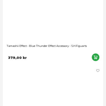
DC Super Powers: Superman (2025) - Superman's Headquar
Fortress of Solitude Playset
Leveranstid: 1-2 veckor
599,00 kr