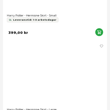
Fantastic Beasts: The Secrets of Dumbledore - Henrietta Fis
DAMAGED PACKAGING
Leveranstid: 1-3 arbetsdagar
389,00 kr
Snart slut