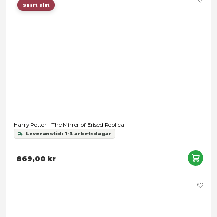
Fantastic Beasts: The Secrets of Dumbledore Wand - Tao
Leveranstid: 1-3 arbetsdagar
299,00 kr
Förbokning