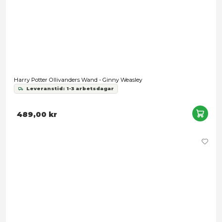
Harry Potter - Ron Weasley Trollstav
Leveranstid: 1-3 arbetsdagar
399,00 kr
Förbokning