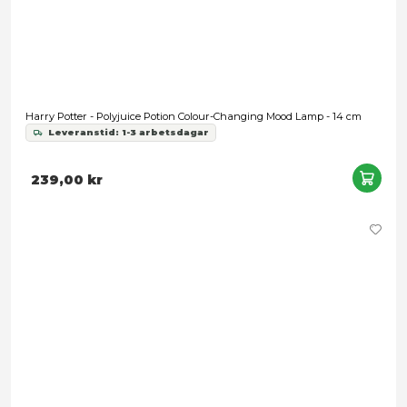
Fantastic Beasts: The Secrets of Dumbledore - Vicência San
Leveranstid: 1-3 arbetsdagar
449,00 kr