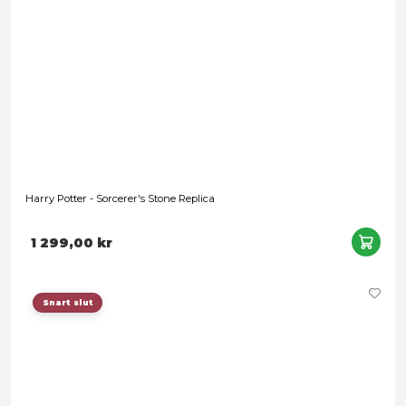
Harry Potter Ollivanders Wand - Luna Lovegood
Leveranstid: 1-3 arbetsdagar
489,00 kr