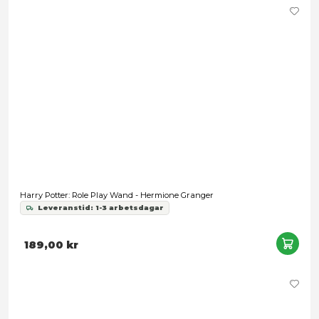
Harry Potter: Role Play Wand - Lord Voldemort
Leveranstid: 1-3 arbetsdagar
189,00 kr
Snart slut