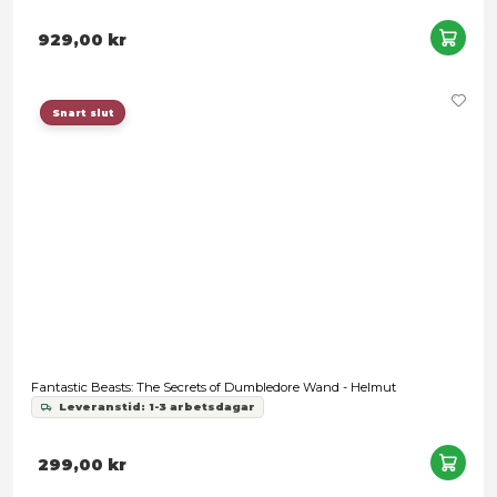
Nödvändig
Inställningar
Statistik
Marknadsföring
Tillåt alla
Harry Potter Ollivanders - Hermione Granger Trollstav
Leveranstid: 1-3 arbetsdagar
Tillåt urval
459,00 kr
Avvisa