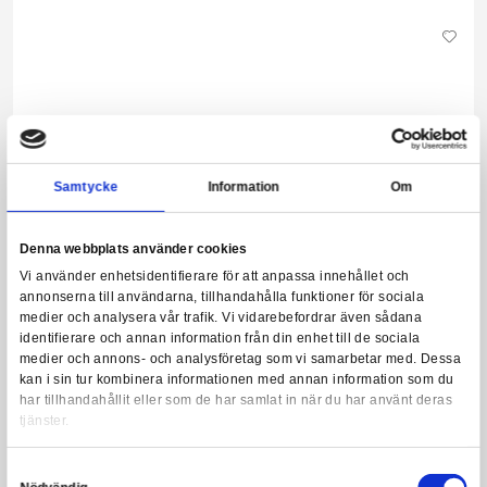
Harry Potter - Wizards Chess Set
749,00 kr
Snart slut