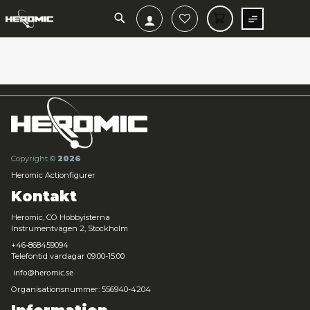
SEARCH
MIN V
Copyright ©
2026
Heromic Actionfigurer
Kontakt
Heromic, CO Hobbyisterna
Instrumentvägen 2, Stockholm
+46-868459094