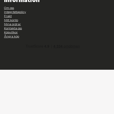
Telefontid vardagar 09:00-15:00
info@heromic.se
Organisationsnummer: 556940-4204
Information
Om oss
Integritetspolicy
Frakt
Mitt konto
Mina ordrar
Kontakta oss
Köpvillkor
Ångra köp