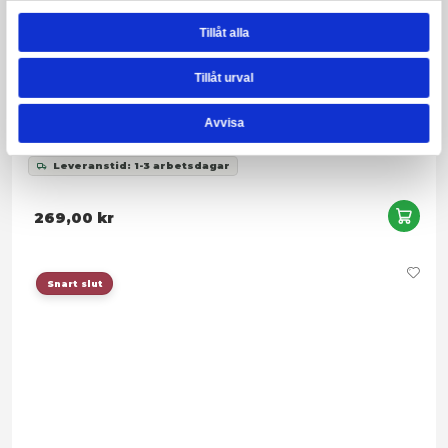
Samtycke
Information
Denna webbplats använder cookies
Vi använder enhetsidentifierare för att anpassa innehållet
annonserna till användarna, tillhandahålla funktioner för s
medier och analysera vår trafik. Vi vidarebefordrar även 
identifierare och annan information från din enhet till de s
medier och annons- och analysföretag som vi samarbetar
kan i sin tur kombinera informationen med annan informat
har tillhandahållit eller som de har samlat in när du har a
tjänster.
Harry Potter - Slouchy Beanie Ravenclaw
Leveranstid: 1-3 arbetsdagar
Samtyckesval
Nödvändig