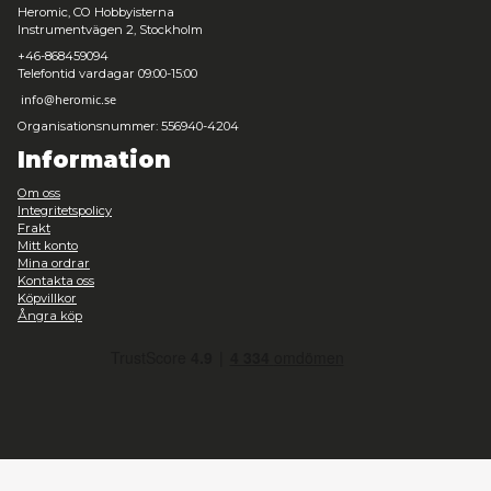
269,00 kr
Snart slut
Harry Potter - Hufflepuff Beanie & Gloves Set for Kids