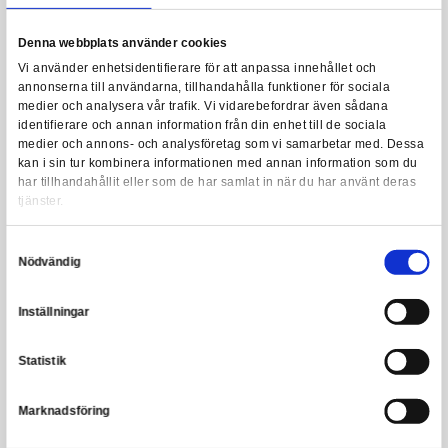
Harry Potter - Slouchy Beanie Hufflepuff
Leveranstid: 1-3 arbetsdagar
179,00 kr