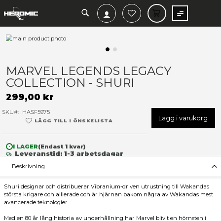
SEARCH
MIN V
Hoppa
till
slutet
Hoppa
av
till
MARVEL LEGENDS LEGACY
bildgalleriet
början
COLLECTION - SHURI
av
bildgalleriet
299,00 kr
SKU
HASF5975
Lägg 
LÄGG TILL I ÖNSKELISTA
I LAGER
(Endast
1
kvar)
Leveranstid: 1-3 arbetsdagar
Beskrivning