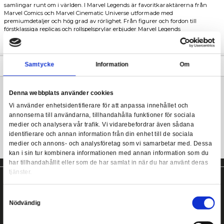
Shuri designar och distribuerar Vibranium-driven utrustning t
största krigare och allierade och är hjärnan bakom några av 
avancerade teknologier.
Marvel Legends Legacy Collection - Shuri
Med en 80 år lång historia av underhållning har Marvel blivit en
samlingar runt om i världen. I Marvel Legends är favoritkaraktä
Marvel Comics och Marvel Cinematic Universe utformade med
premiumdetaljer och hög grad av rörlighet. Från figurer och ford
förstklassiga replicas och rollspelsprylar erbjuder Marvel Legend
högkvalitativa karaktärinspirerade produkter för alla hängivna
och samlare!
Samtycke
Information
Mer information
Denna webbplats använder cookies
Black Panther actionfigur från Hasbro!
Vi använder enhetsidentifierare för att anpassa innehållet
annonserna till användarna, tillhandahålla funktioner för s
medier och analysera vår trafik. Vi vidarebefordrar även 
identifierare och annan information från din enhet till de s