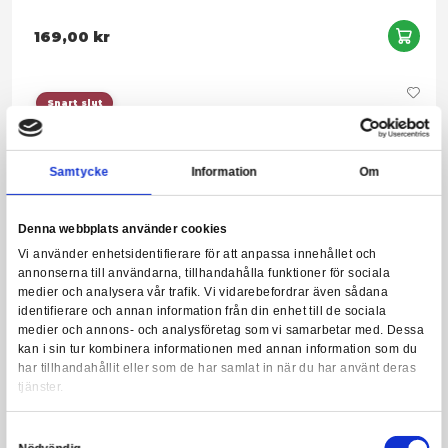
Harry Potter - Ravenclaw Pendant & Necklace (silver plated)
Leveranstid: 1-3 arbetsdagar
169,00 kr
Snart slut