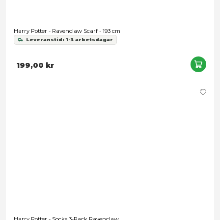
Harry Potter - Knitted Sweater Ravenclaw - Large
Leveranstid: 1-3 arbetsdagar
549,00 kr
Snart slut