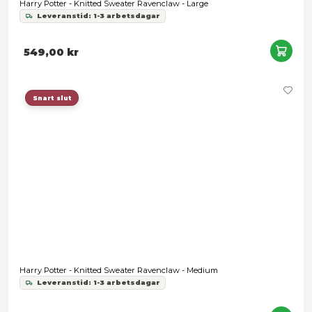
Nödvändig
Inställningar
Statistik
Marknadsföring
Tillåt alla
Tillåt urval
Harry Potter - Ravenclaw Stainless Steel Water Bottle
Leveranstid: 1-2 veckor
Avvisa
249,00 kr