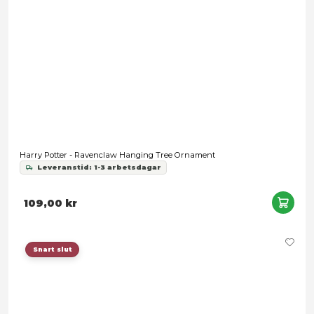
Harry Potter - Ravenclaw Crest T-Shirt - X-Large
Leveranstid: 1-3 arbetsdagar
149,00 kr