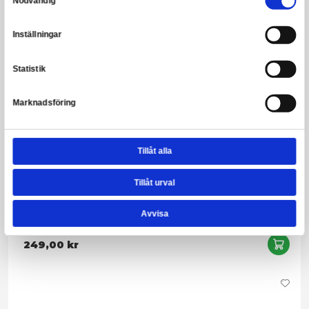
Harry Potter - Beanie & Scarf Set House Ravenclaw - 165 cm
Leveranstid: 1-3 arbetsdagar
299,00 kr
Snart slut