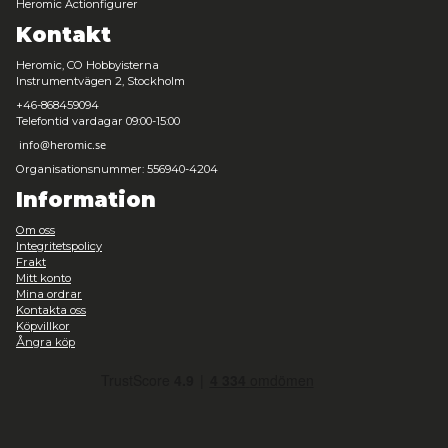
Harry Potter - Ravenclaw Scarf - 193 cm
Leveranstid: 1-3 arbetsdagar
199,00 kr