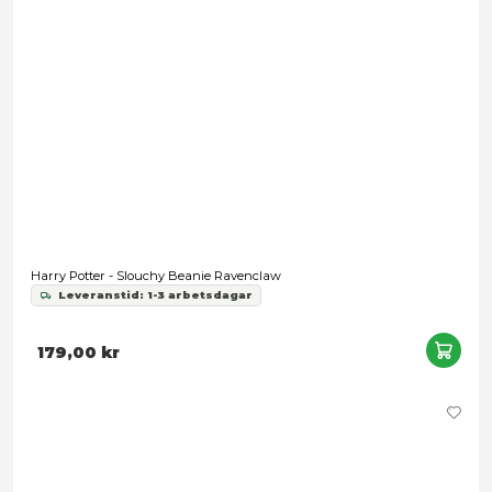
Harry Potter - Knitted Sweater Ravenclaw - Small
Leveranstid: 1-3 arbetsdagar
549,00 kr