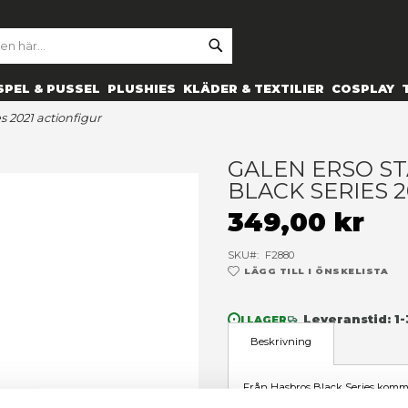
SE
ARCH
ES
PRYLAR
SPEL & PUSSEL
PLUSHIES
KLÄDER 
one black series 2021 actionfigur
G
B
3
SK