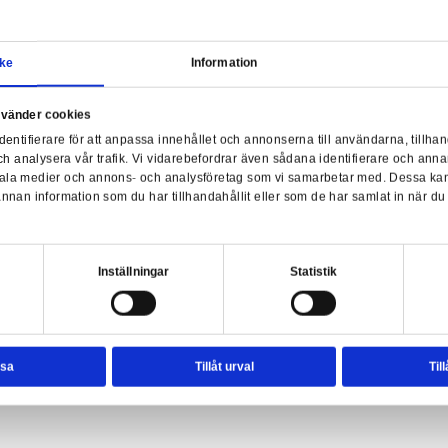
Samtycke
Information
a webbplats använder cookies
nvänder enhetsidentifierare för att anpassa innehållet och ann
sociala medier och analysera vår trafik. Vi vidarebefordrar äve
ue One Black Series 2021 Actionfigur
enhet till de sociala medier och annons- och analysföretag so
rmationen med annan information som du har tillhandahållit el
ter.
esval