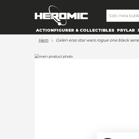
SE
ACTIONFIGURER & COLLECTIBL
hem
galen erso star wars rogue 
Hoppa
till
Hoppa
slutet
till
av
början
bildgalleriet
av
bildgalleriet