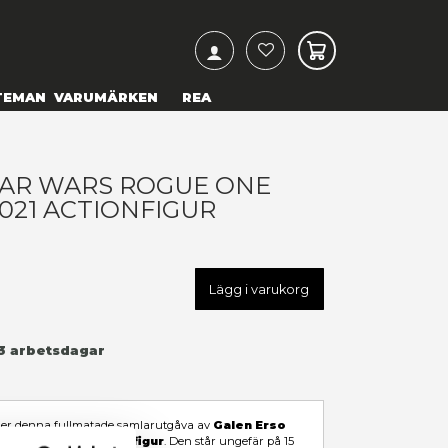
ARCH
& TEXTILIER
COSPLAY
TEMAN
VARUMÄRKEN
ALEN ERSO STAR WARS ROG
LACK SERIES 2021 ACTIONFI
49,00 kr
U
F2880
LÄGG TILL I ÖNSKELISTA
Leveranstid: 1-3 arbetsdagar
I LAGER