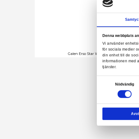
Denn
Vi a
för 
Galen Erso Star Wars Rog
din 
info
tjäns
Samtyck