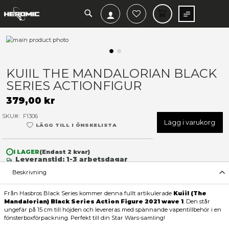
SEARCH
MIN V
Hoppa
till
slutet
Hoppa
av
till
KUIIL THE MANDALORIAN 
bildgalleriet
början
SERIES ACTIONFIGUR
av
bildgalleriet
379,00 kr
SKU
F1306
Lägg 
LÄGG TILL I ÖNSKELISTA
I LAGER
(Endast
2
kvar)
Leveranstid: 1-3 arbetsdagar
Beskrivning