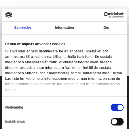
Från Hasbros Black Series kommer denna fullt artikulerade
Ku
Mandalorian) Black Series Action Figure 2021 wave 
ungefär på 15 cm till höjden och levereras med spännande vapen
Kuiil The Mandalorian Black Series Actionfigur
fönsterboxförpackning. Perfekt till din Star Wars-samling!
Kuii detaljerad actionfigur.
Samtycke
Information
Kommer med tillbehör.
Ca 15 cm hög.
Denna webbplats använder cookies
Vi använder enhetsidentifierare för att anpassa innehållet
annonserna till användarna, tillhandahålla funktioner för s
medier och analysera vår trafik. Vi vidarebefordrar även 
identifierare och annan information från din enhet till de s
medier och annons- och analysföretag som vi samarbetar