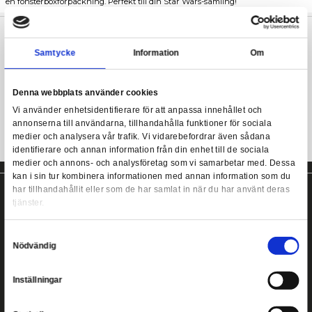
Beskrivning
Från Hasbros Black Series kommer denna fullt artikulerade
Gr
Greef Karga The Mandalorian Black Series Actionfi
(The Mandalorian) Black Series Action Figure 2021 
står ungefär på 15 cm till höjden och levereras med spännande v
en fönsterboxförpackning. Perfekt till din Star Wars-samling!
Greef Karga (The Mandalorian) actionfigur
Samtycke
Information
Ca 15 cm hög, kommer med tillbehör
Denna webbplats använder cookies
Vi använder enhetsidentifierare för att anpassa innehållet
annonserna till användarna, tillhandahålla funktioner för s
medier och analysera vår trafik. Vi vidarebefordrar även 
identifierare och annan information från din enhet till de s
medier och annons- och analysföretag som vi samarbetar
kan i sin tur kombinera informationen med annan informat