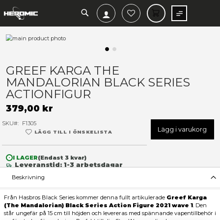
SEARCH
MIN V
Hoppa
till
slutet
Hoppa
av
till
GREEF KARGA THE
bildgalleriet
början
MANDALORIAN BLACK SERI
av
bildgalleriet
ACTIONFIGUR
379,00 kr
SKU
F1305
Lägg 
LÄGG TILL I ÖNSKELISTA
I LAGER
(Endast
3
kvar)
Leveranstid: 1-3 arbetsdagar